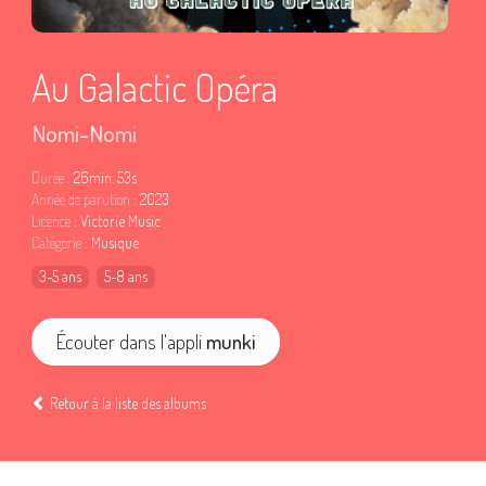
Au Galactic Opéra
Nomi-Nomi
Durée
: 26min. 53s
Année de parution
: 2023
Licence
: Victorie Music
Catégorie
: Musique
3-5 ans
5-8 ans
Écouter dans l'appli
munki
Retour à la liste des albums