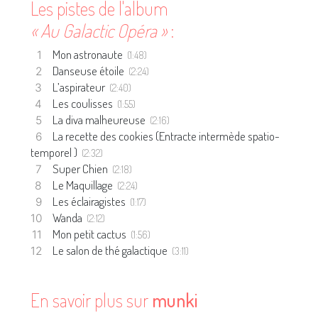
Les pistes de l'album
« Au Galactic Opéra »
:
Mon astronaute
(1:48)
Danseuse étoile
(2:24)
L’aspirateur
(2:40)
Les coulisses
(1:55)
La diva malheureuse
(2:16)
La recette des cookies (Entracte intermède spatio-
temporel )
(2:32)
Super Chien
(2:18)
Le Maquillage
(2:24)
Les éclairagistes
(1:17)
Wanda
(2:12)
Mon petit cactus
(1:56)
Le salon de thé galactique
(3:11)
En savoir plus sur
munki