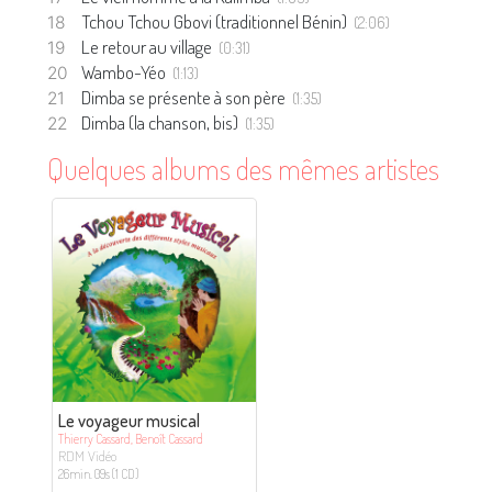
Tchou Tchou Gbovi (traditionnel Bénin)
(2:06)
Le retour au village
(0:31)
Wambo-Yéo
(1:13)
Dimba se présente à son père
(1:35)
Dimba (la chanson, bis)
(1:35)
Quelques albums des mêmes artistes
Le voyageur musical
Thierry Cassard, Benoît Cassard
RDM Vidéo
26min. 09s (1 CD)