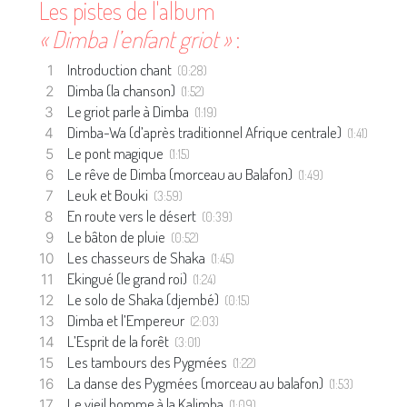
Les pistes de l'album
« Dimba l’enfant griot »
:
Introduction chant
(0:28)
Dimba (la chanson)
(1:52)
Le griot parle à Dimba
(1:19)
Dimba-Wa (d’après traditionnel Afrique centrale)
(1:41)
Le pont magique
(1:15)
Le rêve de Dimba (morceau au Balafon)
(1:49)
Leuk et Bouki
(3:59)
En route vers le désert
(0:39)
Le bâton de pluie
(0:52)
Les chasseurs de Shaka
(1:45)
Ekingué (le grand roi)
(1:24)
Le solo de Shaka (djembé)
(0:15)
Dimba et l’Empereur
(2:03)
L’Esprit de la forêt
(3:01)
Les tambours des Pygmées
(1:22)
La danse des Pygmées (morceau au balafon)
(1:53)
Le vieil homme à la Kalimba
(1:09)