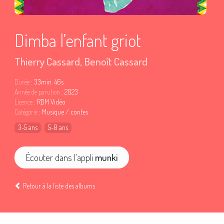
Dimba l’enfant griot
Thierry Cassard
,
Benoît Cassard
Durée
: 33min. 46s
Année de parution
: 2023
Licence
: RDM Vidéo
Catégorie
: Musique / contes
3-5 ans
5-8 ans
Écouter dans l'appli
munki
Retour à la liste des albums