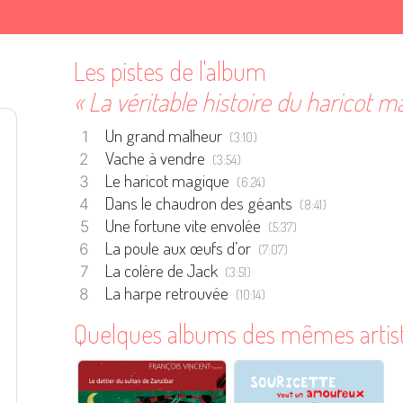
Les pistes de l'album
« La véritable histoire du haricot m
Un grand malheur
(3:10)
Vache à vendre
(3:54)
Le haricot magique
(6:24)
Dans le chaudron des géants
(8:41)
Une fortune vite envolée
(5:37)
La poule aux œufs d’or
(7:07)
La colère de Jack
(3:51)
La harpe retrouvée
(10:14)
Quelques albums des mêmes artis