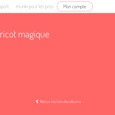
pport
munki pour les pros
Mon compte
aricot magique
Retour à la liste des albums