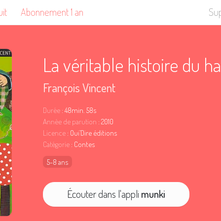
uit
Abonnement 1 an
Su
La véritable histoire du h
François Vincent
Durée
: 48min. 58s
Année de parution
: 2010
Licence
: Oui’Dire éditions
Catégorie
: Contes
5-8 ans
Écouter dans l'appli
munki