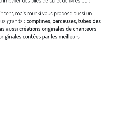
trimballer des piles de CD et de livres CD !
Vincent, mais munki vous propose aussi un
lus grands :
comptines, berceuses, tubes des
ais aussi créations originales de chanteurs
riginales contées par les meilleurs