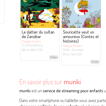
Le dattier du sultan
Souricette veut un
de Zanzibar
amoureux (Contes et
histoires)
François Vincent
Oui’Dire éditions
François Vincent
Didier Jeunesse
52min. 59s (1 CD)
17min. 14s (1 CD)
5-8 ans
3-5 ans
En savoir plus sur
munki
munki
est un
service de streaming pour enfants
u
Dans votre smartphone ou tablette vous avez part