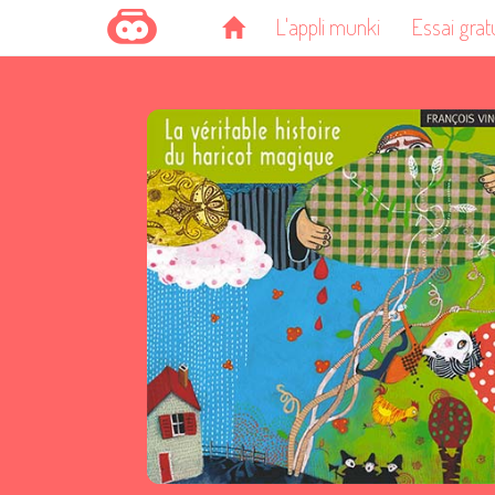
L'appli munki
Essai grat