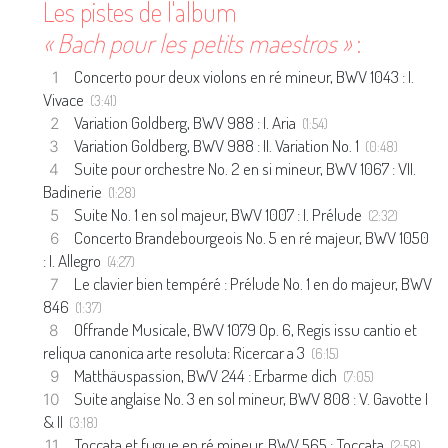
Les pistes de l'album
« Bach pour les petits maestros »
:
Concerto pour deux violons en ré mineur, BWV 1043 : I.
Vivace
(3:41)
Variation Goldberg, BWV 988 : I. Aria
(1:54)
Variation Goldberg, BWV 988 : II. Variation No. 1
(0:48)
Suite pour orchestre No. 2 en si mineur, BWV 1067 : VII.
Badinerie
(1:28)
Suite No. 1 en sol majeur, BWV 1007 : I. Prélude
(2:32)
Concerto Brandebourgeois No. 5 en ré majeur, BWV 1050
: I. Allegro
(4:27)
Le clavier bien tempéré : Prélude No. 1 en do majeur, BWV
846
(1:37)
Offrande Musicale, BWV 1079 Op. 6, Regis issu cantio et
reliqua canonica arte resoluta: Ricercar a 3
(6:15)
Matthäuspassion, BWV 244 : Erbarme dich
(7:05)
Suite anglaise No. 3 en sol mineur, BWV 808 : V. Gavotte I
& II
(3:18)
Toccata et fugue en ré mineur, BWV 565 : Toccata
(2:58)