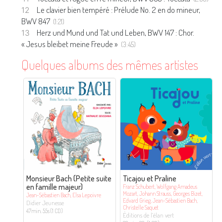
Le clavier bien tempéré : Prélude No. 2 en do mineur,
BWV 847
(1:21)
Herz und Mund und Tat und Leben, BWV 147 : Chor.
« Jesus bleibet meine Freude »
(3:45)
Quelques albums des mêmes artistes
Monsieur Bach (Petite suite
Ticajou et Praline
en famille majeur)
Franz Schubert, Wolfgang Amadeus
Mozart, Johann Strauss, Georges Bizet,
Jean-Sébastien Bach, Elsa Lepoivre
Edvard Grieg, Jean-Sébastien Bach,
Didier Jeunesse
Christelle Saquet
47min. 55s (1 CD)
Éditions de l’élan vert