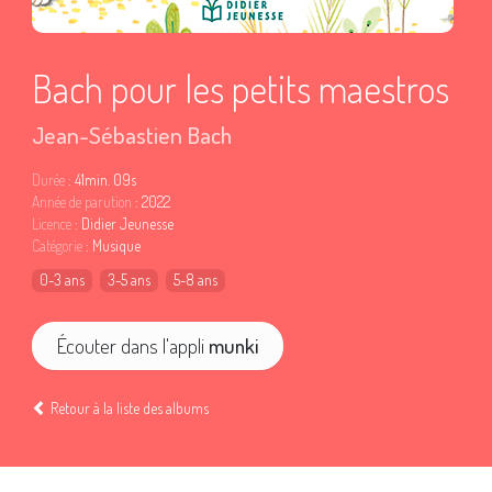
Bach pour les petits maestros
Jean-Sébastien Bach
Durée
: 41min. 09s
Année de parution
: 2022
Licence
: Didier Jeunesse
Catégorie
: Musique
0-3 ans
3-5 ans
5-8 ans
Écouter dans l'appli
munki
Retour à la liste des albums