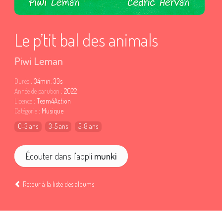
Le p’tit bal des animals
Piwi Leman
Durée
: 34min. 33s
Année de parution
: 2022
Licence
: Team4Action
Catégorie
: Musique
0-3 ans
3-5 ans
5-8 ans
Écouter dans l'appli
munki
Retour à la liste des albums