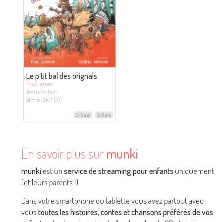
Le p’tit bal des orignals
Piwi Leman
Team4Action
51min. 09s (1 CD)
3-5 ans
5-8 ans
En savoir plus sur
munki
munki
est un
service de streaming pour enfants
uniquement
(et leurs parents !).
Dans votre smartphone ou tablette vous avez partout avec
vous
toutes les histoires, contes et chansons préférés de vos