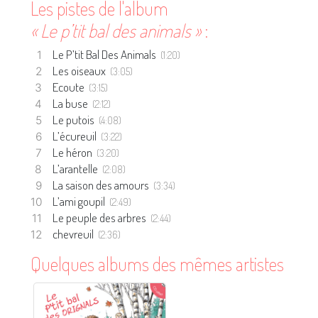
Les pistes de l'album
« Le p’tit bal des animals »
:
Le P’tit Bal Des Animals
(1:20)
Les oiseaux
(3:05)
Ecoute
(3:15)
La buse
(2:12)
Le putois
(4:08)
L’écureuil
(3:22)
Le héron
(3:20)
L’arantelle
(2:08)
La saison des amours
(3:34)
L’ami goupil
(2:49)
Le peuple des arbres
(2:44)
chevreuil
(2:36)
Quelques albums des mêmes artistes