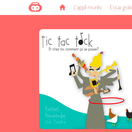
L'appli munki
Essai grat