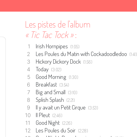
Les pistes de l'album
« Tic Tac Tock »
:
Irish Hornpipes
(1:05)
Les Poules du Matin with Cockadoodledoo
(1:41)
Hickory Dickory Dock
(1:56)
Today
(3:02)
Good Morning
(1:30)
Breakfast
(3:54)
Big and Small
(3:10)
Splish Splash
(2:21)
Il y avait un Petit Cirque
(3:53)
Il Pleut
(2:46)
Good Night
(2:26)
Les Poules du Soir
(2:28)