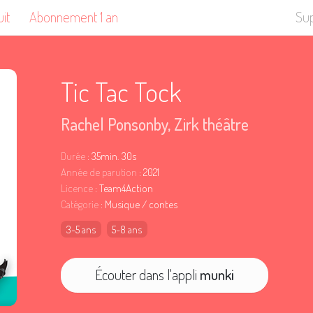
uit
Abonnement 1 an
Su
Tic Tac Tock
Rachel Ponsonby
,
Zirk théâtre
Durée
: 35min. 30s
Année de parution
: 2021
Licence
: Team4Action
Catégorie
: Musique / contes
3-5 ans
5-8 ans
Écouter dans l'appli
munki