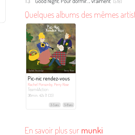
Good Night. Pour dormir… vraiment
(5:18)
Quelques albums des mêmes artis
Pic-nic rendez-vous
Rachel Ponsonby, Perry Rose
Team4Action
38min. 42s (1 CD)
3-5 ans
5-8 ans
En savoir plus sur
munki