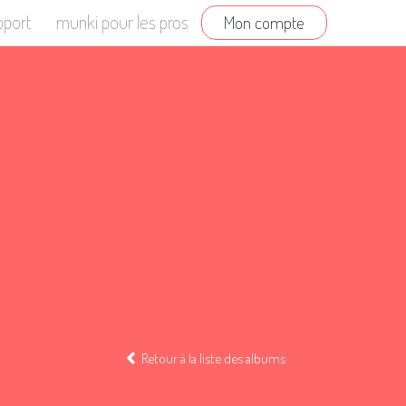
pport
munki pour les pros
Mon compte
Retour à la liste des albums