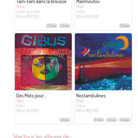
Tam-tam dans la brousse
Marimoutou
Gibus
Gibus
Didier Jeunesse
Gibus
32min. 07s (1 CD)
52min. 12s (1 CD)
3-5 ans
5-8 ans
5-8 ans
Des Mots pour…
Noctambulines
Gibus
Gibus
Gibus
Gibus
49min. 15s (1 CD)
43min. 16s (1 CD)
5-8 ans
0-3 ans
3-5 ans
5-8 ans
Voir tous les albums de :