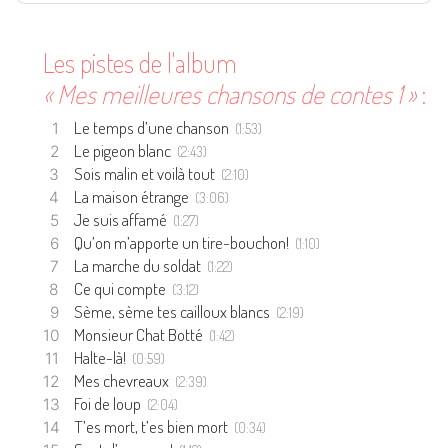
Les pistes de l'album
« Mes meilleures chansons de contes 1 »
:
Le temps d’une chanson
(1:53)
Le pigeon blanc
(2:43)
Sois malin et voilà tout
(2:10)
La maison étrange
(3:06)
Je suis affamé
(1:27)
Qu’on m’apporte un tire-bouchon!
(1:10)
La marche du soldat
(1:22)
Ce qui compte
(3:12)
Sème, sème tes cailloux blancs
(2:19)
Monsieur Chat Botté
(1:42)
Halte-là!
(0:59)
Mes chevreaux
(2:39)
Foi de loup
(2:04)
T’es mort, t’es bien mort
(0:34)