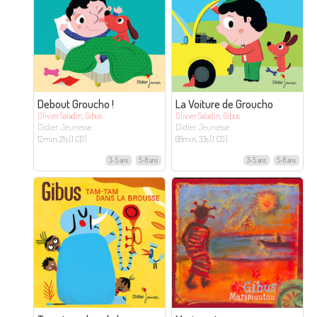
Debout Groucho !
La Voiture de Groucho
Olivier Saladin, Gibus
Olivier Saladin, Gibus
Didier Jeunesse
Didier Jeunesse
12min. 21s (1 CD)
09min. 33s (1 CD)
3-5 ans
5-8 ans
3-5 ans
5-8 ans