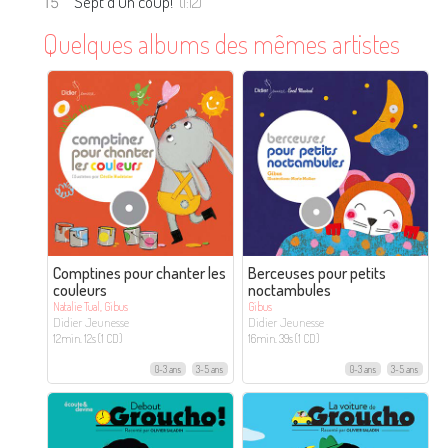
Sept d’un coup!
(1:12)
Quelques albums des mêmes artistes
Comptines pour chanter les
Berceuses pour petits
couleurs
noctambules
Natalie Tual, Gibus
Gibus
Didier Jeunesse
Didier Jeunesse
12min. 12s (1 CD)
16min. 39s (1 CD)
0-3 ans
3-5 ans
0-3 ans
3-5 ans