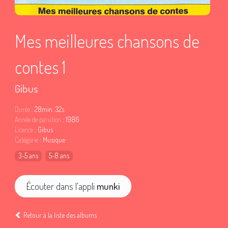
Mes meilleures chansons de
contes 1
Gibus
Durée
: 28min. 32s
Année de parution
: 1986
Licence
: Gibus
Catégorie
: Musique
3-5 ans
5-8 ans
Écouter dans l'appli
munki
Retour à la liste des albums