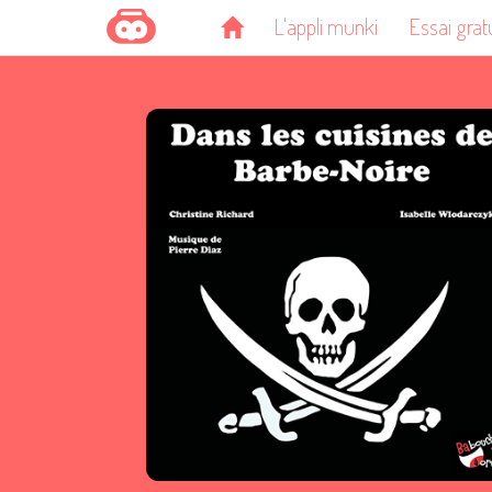
L'appli munki
Essai grat