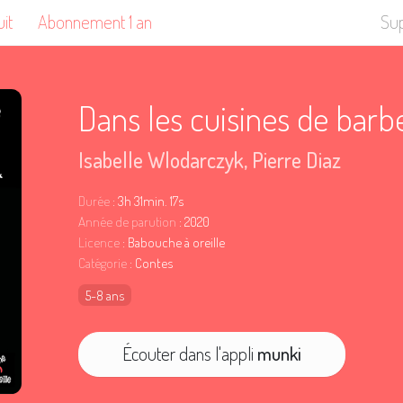
uit
Abonnement 1 an
Su
Dans les cuisines de barb
Isabelle Wlodarczyk
,
Pierre Diaz
Durée
: 3h 31min. 17s
Année de parution
: 2020
Licence
: Babouche à oreille
Catégorie
: Contes
5-8 ans
Écouter dans l'appli
munki