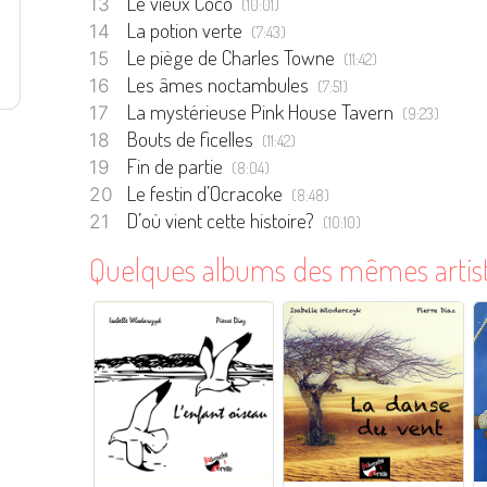
Le vieux Coco
(10:01)
La potion verte
(7:43)
Le piège de Charles Towne
(11:42)
Les âmes noctambules
(7:51)
La mystérieuse Pink House Tavern
(9:23)
Bouts de ficelles
(11:42)
Fin de partie
(8:04)
Le festin d’Ocracoke
(8:48)
D’où vient cette histoire?
(10:10)
Quelques albums des mêmes artis