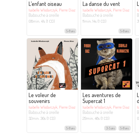
L’enfant oiseau
La danse du vent
Isabelle Wlodarczyk, Pierre Diaz
Isabelle Wlodarczyk, Pierre Diaz
I
Babouche à oreille
Babouche à oreille
B
08min. 41s (1 CD)
11min. 14s (1 CD)
3
5-8 ans
5-8 ans
Le voleur de
Les aventures de
L
souvenirs
Supercat 1
Isabelle Wlodarczyk, Pierre Diaz
Isabelle Wlodarczyk, Pierre Diaz
I
Babouche à oreille
Babouche à oreille
B
32min. 36s (1 CD)
29min. 48s (1 CD)
0
5-8 ans
3-5 ans
5-8 ans