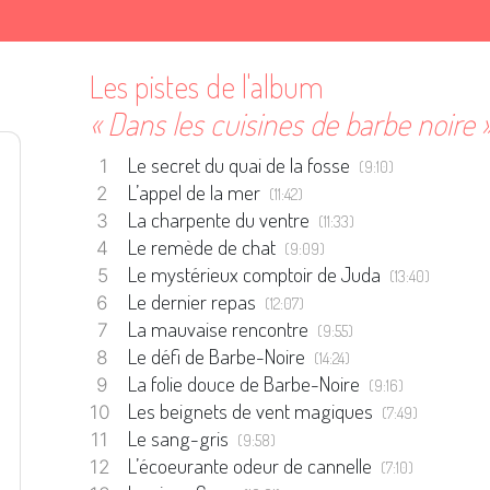
Les pistes de l'album
« Dans les cuisines de barbe noire 
Le secret du quai de la fosse
(9:10)
L’appel de la mer
(11:42)
La charpente du ventre
(11:33)
Le remède de chat
(9:09)
Le mystérieux comptoir de Juda
(13:40)
Le dernier repas
(12:07)
La mauvaise rencontre
(9:55)
Le défi de Barbe-Noire
(14:24)
La folie douce de Barbe-Noire
(9:16)
Les beignets de vent magiques
(7:49)
Le sang-gris
(9:58)
L’écoeurante odeur de cannelle
(7:10)