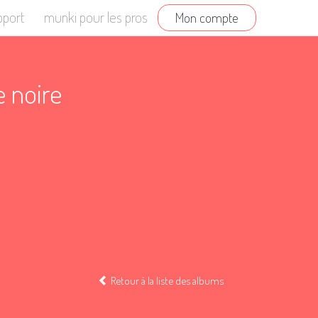
pport
munki pour les pros
Mon compte
e noire
Retour à la liste des albums