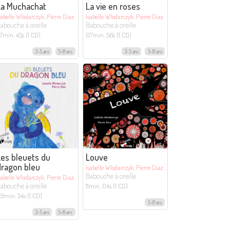
La Muchachat
La vie en roses
sabelle Wlodarczyk, Pierre Diaz
Isabelle Wlodarczyk, Pierre Diaz
abouche à oreille
Babouche à oreille
7min. 45s (1 CD)
07min. 56s (1 CD)
3-5 ans
5-8 ans
3-5 ans
5-8 ans
es bleuets du
Louve
dragon bleu
Isabelle Wlodarczyk, Pierre Diaz
Babouche à oreille
sabelle Wlodarczyk, Pierre Diaz
abouche à oreille
11min. 04s (1 CD)
9min. 54s (1 CD)
5-8 ans
3-5 ans
5-8 ans