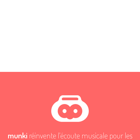
munki
réinvente l'écoute musicale pour les